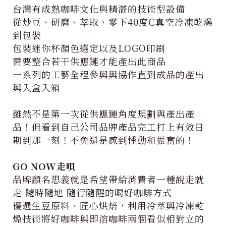
台灣有成熟咖啡文化與精湛的技術型設備
從炒豆、研磨、萃取、零下40度C真空冷凍乾燥
到包裝
包裝迷你杯顏色選定以及LOGO印刷
需要整合若干供應鏈才能產出此商品
一系列的工藝全程參與與協作直到成品的產出
與入盒入箱
雖然不是第一次從供應鏈角度規劃與產出產
品！但看到自己公司品牌產品完工打上有效日
期到那一刻！不免還是感到悸動和振奮的！
GO NOW走唄
品牌顧名思義就是希望帶給消費者一種說走就
走 隨時隨地 隨行隨醒的喝好咖啡方式
優選生豆原料、匠心烘焙，利用冷萃與冷凍乾
燥技術將好咖啡與即溶咖啡兩個看似相對立的